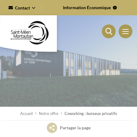
Cookies management panel
Information Économique
Contact
02 99 06 54 92
Contact
Présentation
Notre offre
Coworking : open-space et espace collaboratif
Événements
Accueil
Notre offre
Coworking : bureaux privatifs
Coworking : bureaux privatifs
Nos locataires
Partager la page
Salles de réunion