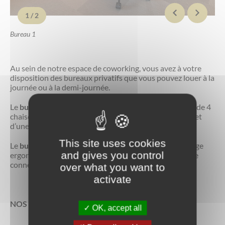
Bureau 2
1
 / 2
Bureau 1
Au sein de notre espace de coworking, vous avez à votre
disposition des bureaux privatifs que vous pouvez louer à la
journée ou à la demi-journée.
Le
bureau 1
pouvant accueillir 4 personnes est équipé de 4
chaises ergonomiques, d’un grand bureau collaboratif et
d’une connexion internet très haut débit.
This site uses cookies
Le
bureau 2
est équipé d’un bureau 1 place avec un siège
and gives you control
ergonomique, d’une petite table avec 3 chaises et d’une
connexion internet très haut débit.
over what you want to
activate
NOS OFFRES :
OK, accept all